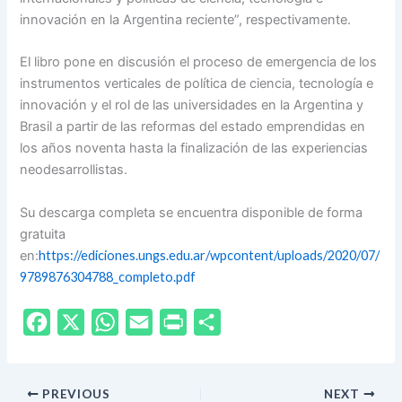
innovación en la Argentina reciente”, respectivamente.
El libro pone en discusión el proceso de emergencia de los
instrumentos verticales de política de ciencia, tecnología e
innovación y el rol de las universidades en la Argentina y
Brasil a partir de las reformas del estado emprendidas en
los años noventa hasta la finalización de las experiencias
neodesarrollistas.
Su descarga completa se encuentra disponible de forma
gratuita
en:
https://ediciones.ungs.edu.ar/wpcontent/uploads/2020/07/
9789876304788_completo.pdf
F
X
W
E
P
S
a
h
m
r
h
c
a
a
i
a
PREVIOUS
NEXT