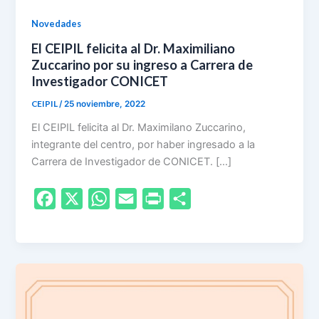
Novedades
El CEIPIL felicita al Dr. Maximiliano
Zuccarino por su ingreso a Carrera de
Investigador CONICET
CEIPIL
/
25 noviembre, 2022
El CEIPIL felicita al Dr. Maximilano Zuccarino,
integrante del centro, por haber ingresado a la
Carrera de Investigador de CONICET. […]
F
X
W
E
P
S
a
h
m
r
h
c
a
a
i
a
e
t
i
n
r
b
s
l
t
e
o
A
F