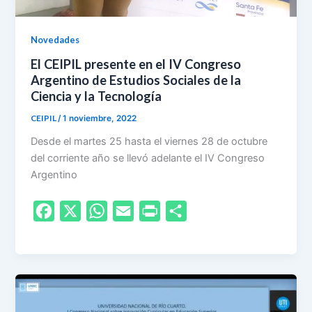
Novedades
El CEIPIL presente en el IV Congreso
Argentino de Estudios Sociales de la
Ciencia y la Tecnología
CEIPIL
/
1 noviembre, 2022
Desde el martes 25 hasta el viernes 28 de octubre
del corriente año se llevó adelante el IV Congreso
Argentino
F
X
W
E
P
S
a
h
m
r
h
c
a
a
i
a
e
t
i
n
r
b
s
l
t
e