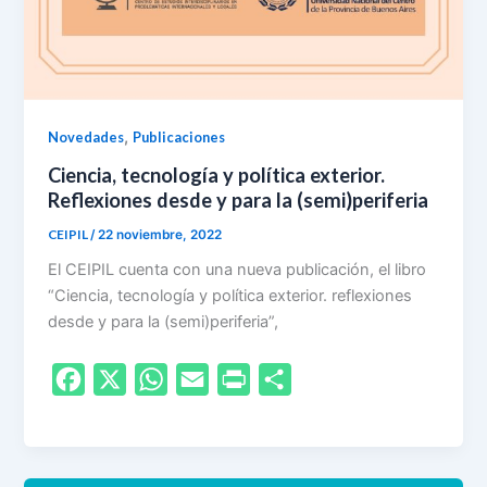
,
Novedades
Publicaciones
Ciencia, tecnología y política exterior.
Reflexiones desde y para la (semi)periferia
CEIPIL
/
22 noviembre, 2022
El CEIPIL cuenta con una nueva publicación, el libro
“Ciencia, tecnología y política exterior. reflexiones
desde y para la (semi)periferia”,
F
X
W
E
P
S
a
h
m
r
h
c
a
a
i
a
e
t
i
n
r