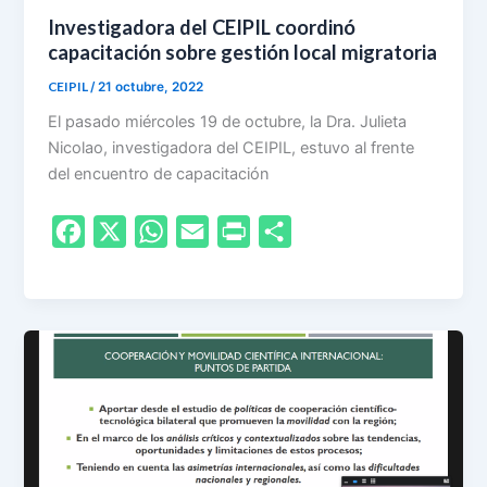
Investigadora del CEIPIL coordinó
capacitación sobre gestión local migratoria
CEIPIL
/
21 octubre, 2022
El pasado miércoles 19 de octubre, la Dra. Julieta
Nicolao, investigadora del CEIPIL, estuvo al frente
del encuentro de capacitación
F
X
W
E
P
S
a
h
m
r
h
c
a
a
i
a
e
t
i
n
r
b
s
l
t
e
o
A
F
o
p
r
k
p
i