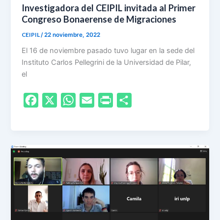
Investigadora del CEIPIL invitada al Primer
Congreso Bonaerense de Migraciones
CEIPIL
/
22 noviembre, 2022
El 16 de noviembre pasado tuvo lugar en la sede del
Instituto Carlos Pellegrini de la Universidad de Pilar,
el
F
X
W
E
P
S
a
h
m
r
h
c
a
a
i
a
e
t
i
n
r
b
s
l
t
e
o
A
F
o
p
r
k
p
i
e