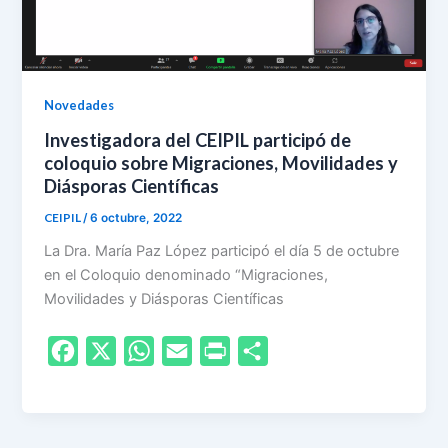
e
n
d
l
Novedades
y
Investigadora del CEIPIL participó de
coloquio sobre Migraciones, Movilidades y
Diásporas Científicas
CEIPIL
/
6 octubre, 2022
La Dra. María Paz López participó el día 5 de octubre
en el Coloquio denominado “Migraciones,
Movilidades y Diásporas Científicas
F
X
W
E
P
S
a
h
m
r
h
c
a
a
i
a
e
t
i
n
r