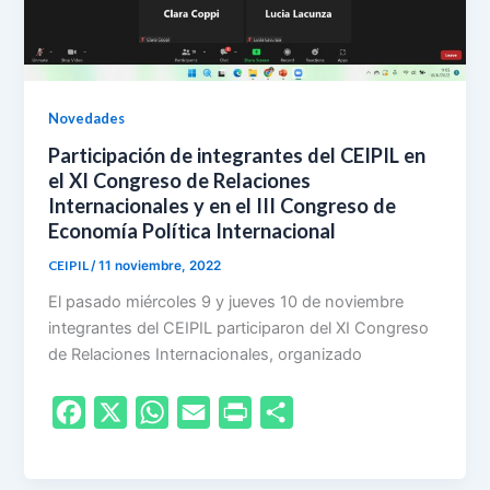
n
d
l
Novedades
y
Participación de integrantes del CEIPIL en
el XI Congreso de Relaciones
Internacionales y en el III Congreso de
Economía Política Internacional
CEIPIL
/
11 noviembre, 2022
El pasado miércoles 9 y jueves 10 de noviembre
integrantes del CEIPIL participaron del XI Congreso
de Relaciones Internacionales, organizado
F
X
W
E
P
S
a
h
m
r
h
c
a
a
i
a