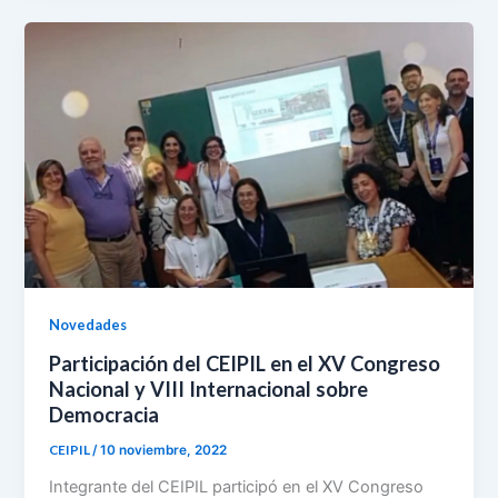
e
t
i
n
r
b
s
l
t
e
o
A
F
o
p
r
k
p
i
e
n
d
l
y
Novedades
Participación del CEIPIL en el XV Congreso
Nacional y VIII Internacional sobre
Democracia
CEIPIL
/
10 noviembre, 2022
Integrante del CEIPIL participó en el XV Congreso