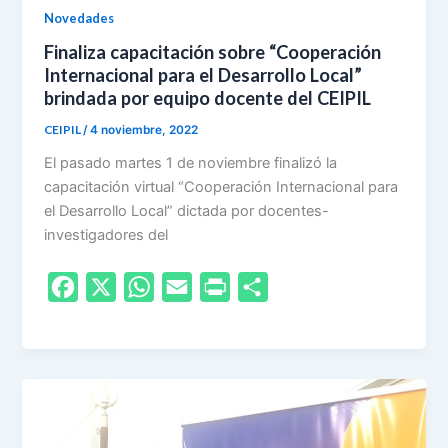
Novedades
y
Finaliza capacitación sobre “Cooperación
Internacional para el Desarrollo Local”
brindada por equipo docente del CEIPIL
CEIPIL
/
4 noviembre, 2022
El pasado martes 1 de noviembre finalizó la
capacitación virtual “Cooperación Internacional para
el Desarrollo Local” dictada por docentes-
investigadores del
F
X
W
E
P
S
a
h
m
r
h
c
a
a
i
a
e
t
i
n
r
b
s
l
t
e
o
A
F