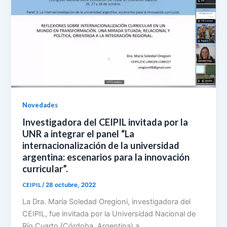
o
A
F
o
p
r
k
p
i
e
n
d
l
Novedades
y
Investigadora del CEIPIL invitada por la
UNR a integrar el panel “La
internacionalización de la universidad
argentina: escenarios para la innovación
curricular”.
CEIPIL
/
28 octubre, 2022
La Dra. María Soledad Oregioni, investigadora del
CEIPIL, fue invitada por la Universidad Nacional de
Río Cuarto (Córdoba, Argentina) a